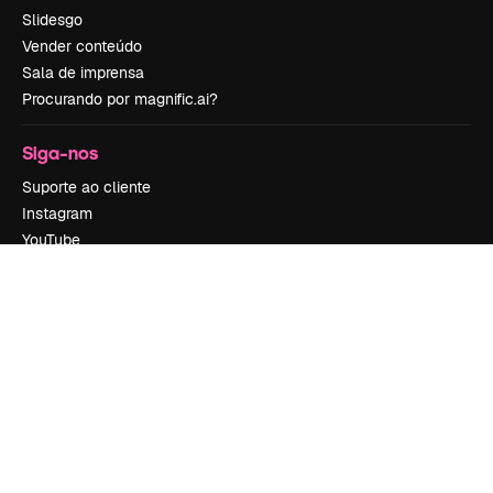
Slidesgo
Vender conteúdo
Sala de imprensa
Procurando por magnific.ai?
Siga-nos
Suporte ao cliente
Instagram
YouTube
LinkedIn
TikTok
Discord
X
Reddit
Copyright © 2010-
2026
Freepik Company S.L.U.
Todos os direitos
reservados
.