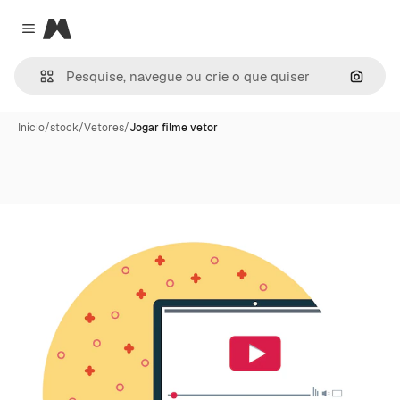
Magnific
Close menu
Pesqui
Início
/
stock
/
Vetores
/
Jogar filme vetor