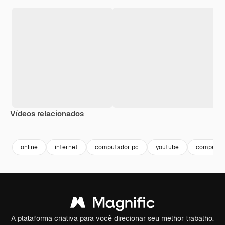
Vídeos relacionados
Premium
Premium
Premium
Premium
online
internet
computador pc
youtube
computad
A plataforma criativa para você direcionar seu melhor trabalho.