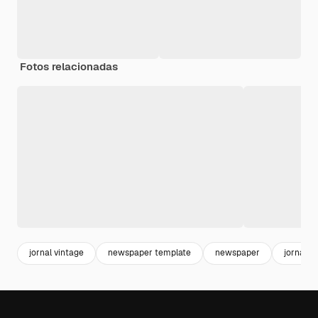
Fotos relacionadas
jornal vintage
newspaper template
newspaper
jornal v