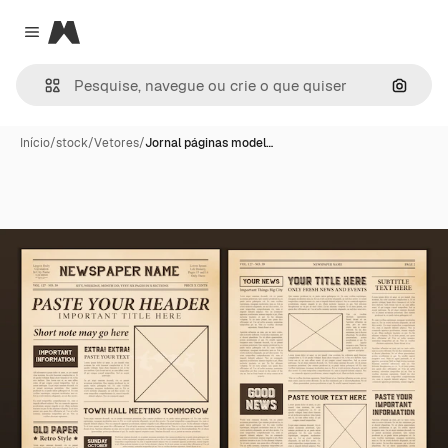
Magnific
Close menu
Pesqui
Início
/
stock
/
Vetores
/
Jornal páginas model…