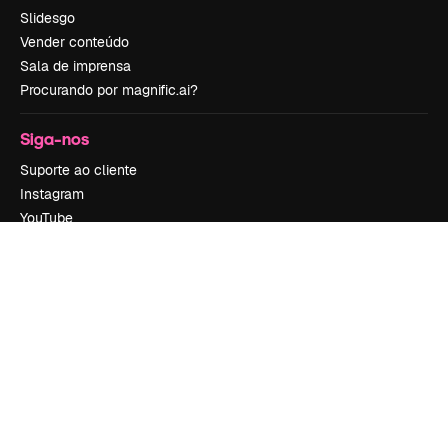
Slidesgo
Vender conteúdo
Sala de imprensa
Procurando por magnific.ai?
Siga-nos
Suporte ao cliente
Instagram
YouTube
LinkedIn
TikTok
Discord
X
Reddit
Copyright © 2010-
2026
Freepik Company S.L.U.
Todos os direitos
reservados
.