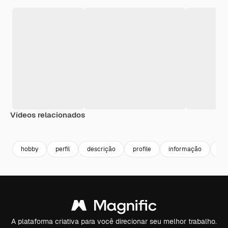
Vídeos relacionados
Premium
Premium
Premium
Premium
hobby
perfil
descrição
profile
informação
ide
A plataforma criativa para você direcionar seu melhor trabalho.