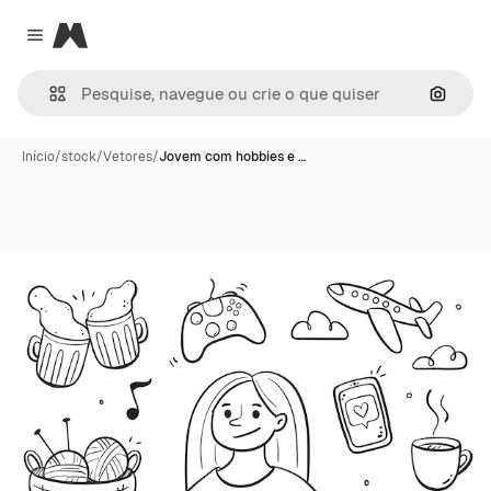
Magnific
Close menu
Pesqui
Início
/
stock
/
Vetores
/
Jovem com hobbies e …