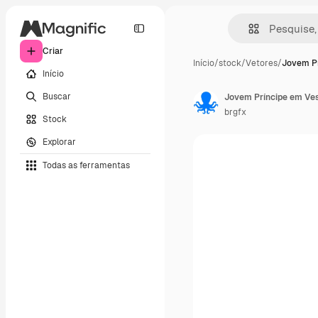
Criar
Início
/
stock
/
Vetores
/
Jovem P
Início
Buscar
Jovem Príncipe em Ves
brgfx
Stock
Explorar
Todas as ferramentas