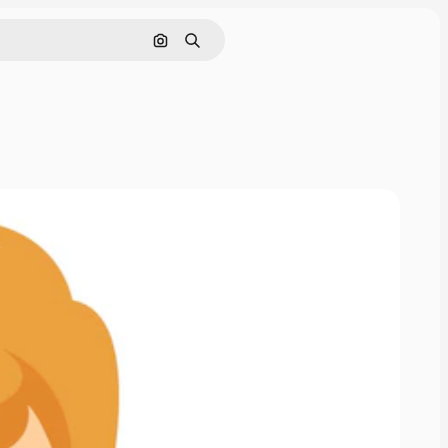
Pesquisar por imagem
Buscar