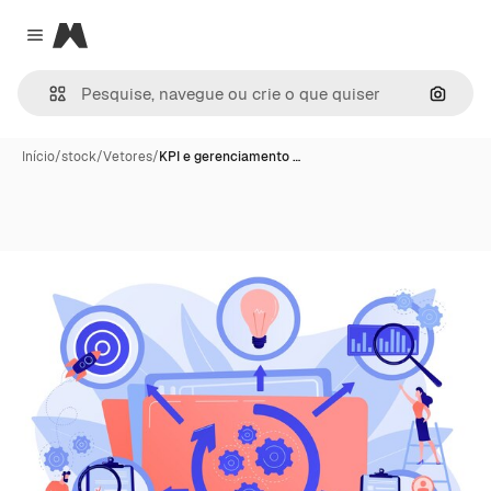
Magnific
Close menu
Pesqui
Início
/
stock
/
Vetores
/
KPI e gerenciamento …