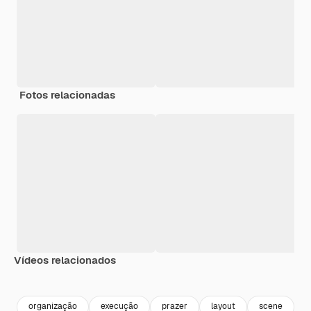
Fotos relacionadas
Vídeos relacionados
Premium
Premium
Premium
Premium
organização
execução
prazer
layout
scene
p