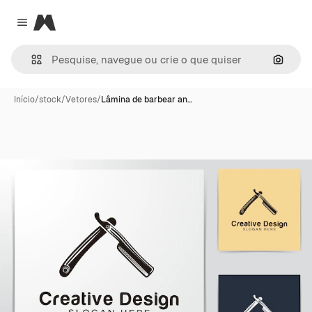
Magnific
Close menu
Pesqui
Início
/
stock
/
Vetores
/
Lâmina de barbear an…