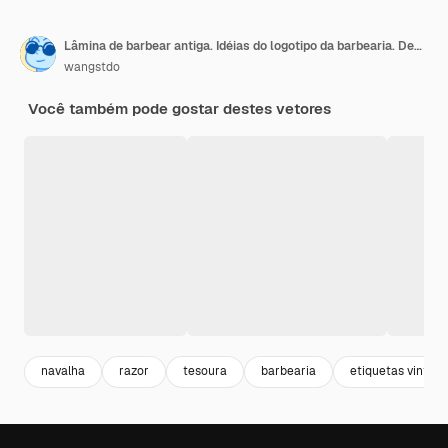
Lâmina de barbear antiga. Idéias do logotipo da barbearia. Design de logotipo de inspiração. Ilustração em vetor modelo. Isolado no fundo branco
wangstdo
Você também pode gostar destes vetores
navalha
razor
tesoura
barbearia
etiquetas vintag