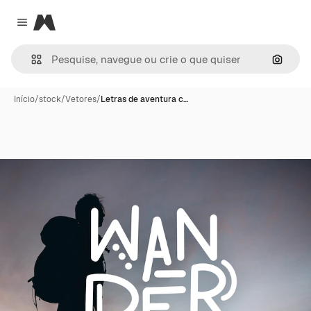
Magnific
Close menu
Pesqui
Início
/
stock
/
Vetores
/
Letras de aventura c…