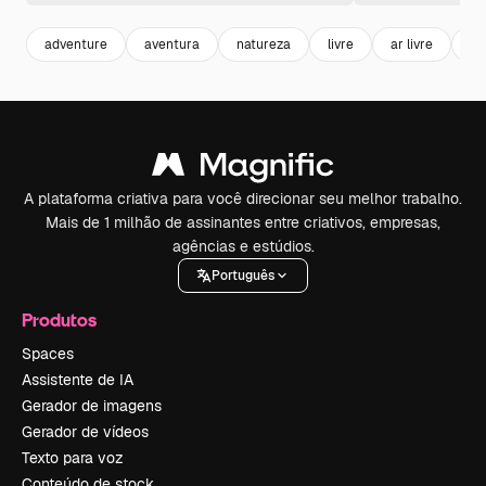
adventure
aventura
natureza
livre
ar livre
le
A plataforma criativa para você direcionar seu melhor trabalho.
Mais de 1 milhão de assinantes entre criativos, empresas,
agências e estúdios.
Português
Produtos
Spaces
Assistente de IA
Gerador de imagens
Gerador de vídeos
Texto para voz
Conteúdo de stock