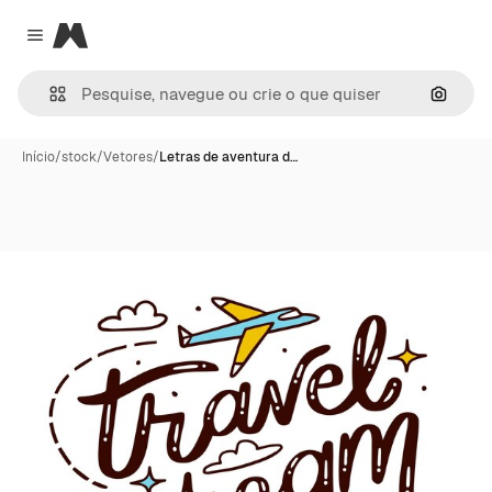
Magnific
Close menu
Pesqui
Início
/
stock
/
Vetores
/
Letras de aventura d…