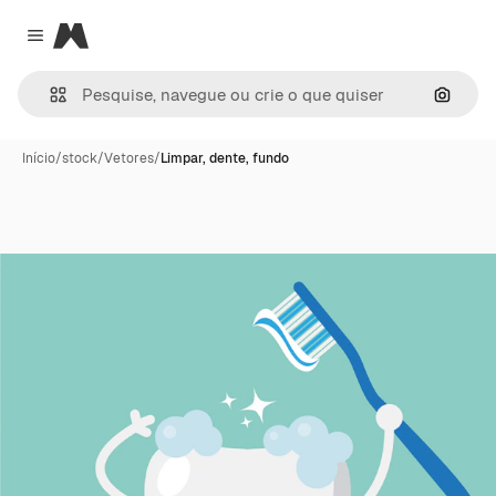
Magnific
Close menu
Pesqui
Início
/
stock
/
Vetores
/
Limpar, dente, fundo