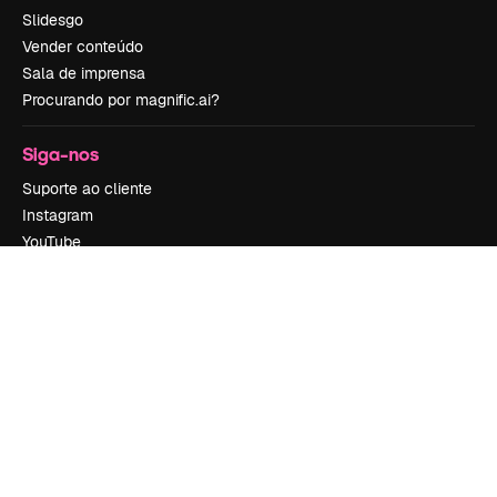
Slidesgo
Vender conteúdo
Sala de imprensa
Procurando por magnific.ai?
Siga-nos
Suporte ao cliente
Instagram
YouTube
LinkedIn
TikTok
Discord
X
Reddit
Copyright © 2010-
2026
Freepik Company S.L.U.
Todos os direitos
reservados
.