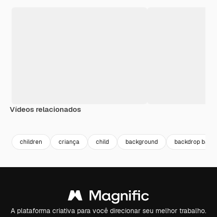
Vídeos relacionados
Premium
Premium
Premium
Premium
children
criança
child
background
backdrop back
A plataforma criativa para você direcionar seu melhor trabalho.