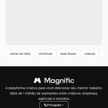
cartao de natal
christmas
boas festas
colecao
fes
A plataforma criativa para você direcionar seu melhor trabalho.
Mais de 1 milhão de assinantes entre criativos, empresas,
agências e estúdios.
Português