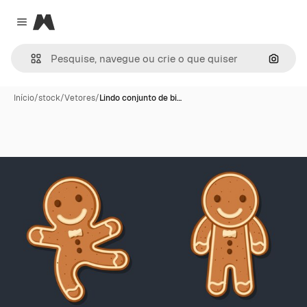
Magnific
Close menu
Pesqui
Início
/
stock
/
Vetores
/
Lindo conjunto de bi…