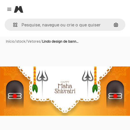
Magnific
Close menu
Pesqui
Início
/
stock
/
Vetores
/
Lindo design de bann…