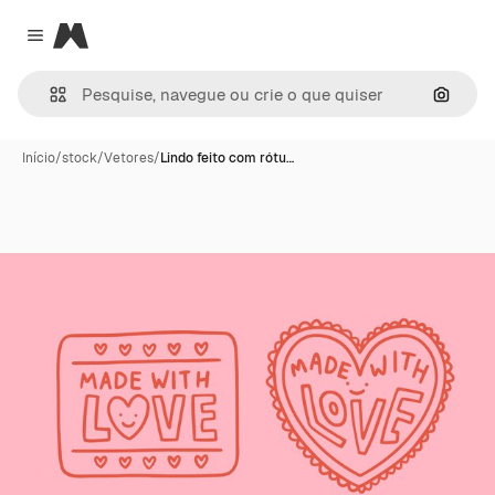
Magnific
Close menu
Pesqui
Início
/
stock
/
Vetores
/
Lindo feito com rótu…