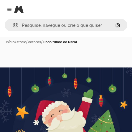
Magnific
Close menu
Pesqui
Início
/
stock
/
Vetores
/
Lindo fundo de Natal…