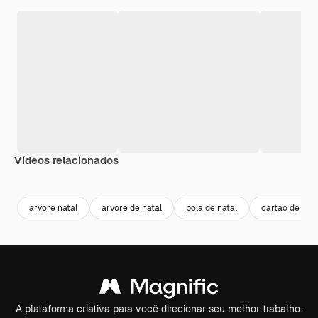
Vídeos relacionados
Premium
Premium
Premium
Premium
arvore natal
arvore de natal
bola de natal
cartao de nata
A plataforma criativa para você direcionar seu melhor trabalho.