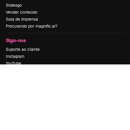
Slidesgo
Vender conteúdo
Sala de imprensa
Procurando por magnific.ai?
Siga-nos
Suporte ao cliente
Instagram
YouTube
LinkedIn
TikTok
Discord
X
Reddit
Copyright © 2010-
2026
Freepik Company S.L.U.
Todos os direitos
reservados
.