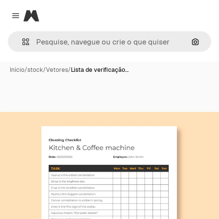
Magnific
Close menu
Pesqui
Início
/
stock
/
Vetores
/
Lista de verificação…