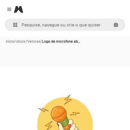
Magnific
Close menu
Pesqui
Início
/
stock
/
Vetores
/
Logo de microfone ab…