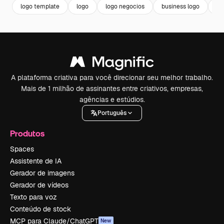
logo template
logo
logo negocios
business logo
lo
A plataforma criativa para você direcionar seu melhor trabalho.
Mais de 1 milhão de assinantes entre criativos, empresas,
agências e estúdios.
Português
Produtos
Spaces
Assistente de IA
Gerador de imagens
Gerador de vídeos
Texto para voz
Conteúdo de stock
MCP para Claude/ChatGPT
New