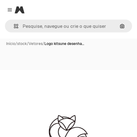
Magnific
Close menu
Pesqui
Início
/
stock
/
Vetores
/
Logo kitsune desenha…