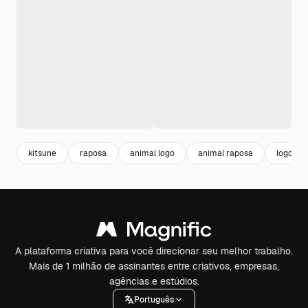
kitsune
raposa
animal logo
animal raposa
logo te
A plataforma criativa para você direcionar seu melhor trabalho.
Mais de 1 milhão de assinantes entre criativos, empresas,
agências e estúdios.
Português