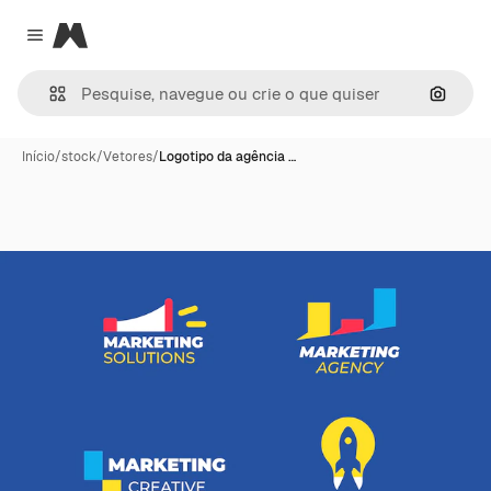
Magnific
Close menu
Pesqui
Início
/
stock
/
Vetores
/
Logotipo da agência …