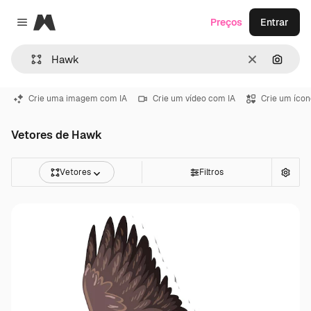
Magnific
Preços
Entrar
Close menu
Limpar
Pesqui
Crie uma imagem com IA
Crie um vídeo com IA
Crie um ícon
Vetores de Hawk
Vetores
Filtros