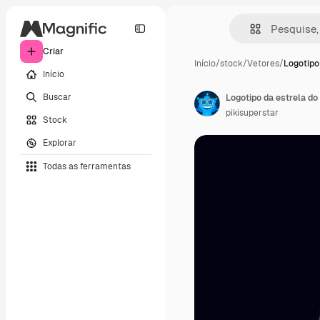
Criar
Início
/
stock
/
Vetores
/
Logotipo
Início
Buscar
Logotipo da estrela do
pikisuperstar
Stock
Explorar
Todas as ferramentas