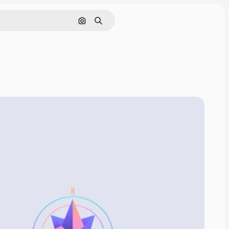
Pesquisar por imagem
Buscar