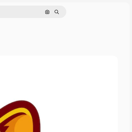
Pesquisar por imagem
Buscar