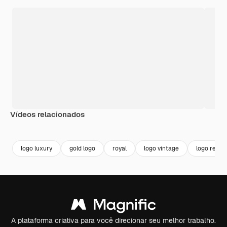
Vídeos relacionados
Premium
Premium
Premium
Premium
logo luxury
gold logo
royal
logo vintage
logo retro
A plataforma criativa para você direcionar seu melhor trabalho.