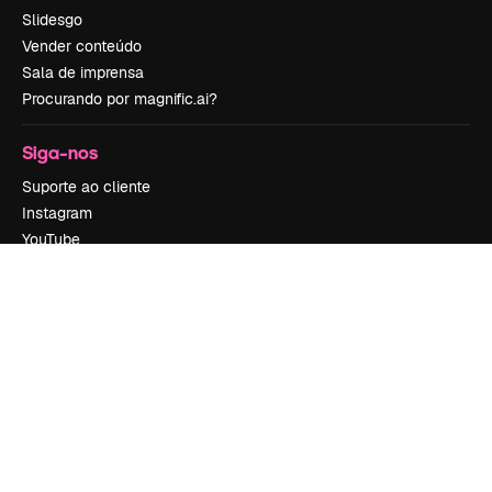
Slidesgo
Vender conteúdo
Sala de imprensa
Procurando por magnific.ai?
Siga-nos
Suporte ao cliente
Instagram
YouTube
LinkedIn
TikTok
Discord
X
Reddit
Copyright © 2010-
2026
Freepik Company S.L.U.
Todos os direitos
reservados
.