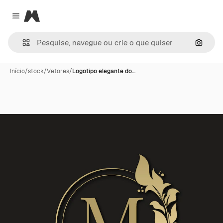
Magnific
Close menu
Pesqui
Início
/
stock
/
Vetores
/
Logotipo elegante do…