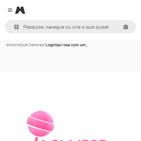
Magnific
Close menu
Pesqui
Início
/
stock
/
Vetores
/
Logotipo rosa com um…