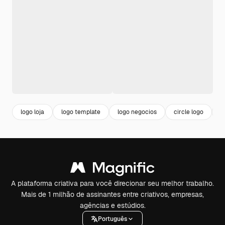
logo loja
logo template
logo negocios
circle logo
l
A plataforma criativa para você direcionar seu melhor trabalho.
Mais de 1 milhão de assinantes entre criativos, empresas,
agências e estúdios.
Português