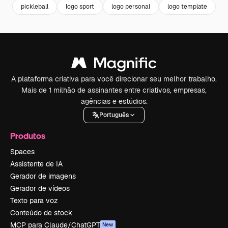
pickleball
logo sport
logo personal
logo template
l
A plataforma criativa para você direcionar seu melhor trabalho.
Mais de 1 milhão de assinantes entre criativos, empresas,
agências e estúdios.
Português
Produtos
Spaces
Assistente de IA
Gerador de imagens
Gerador de vídeos
Texto para voz
Conteúdo de stock
MCP para Claude/ChatGPT
New