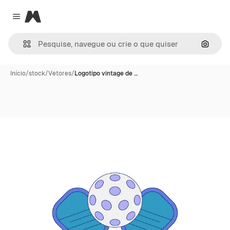
Magnific
Close menu
Pesqui
Início
/
stock
/
Vetores
/
Logotipo vintage de …