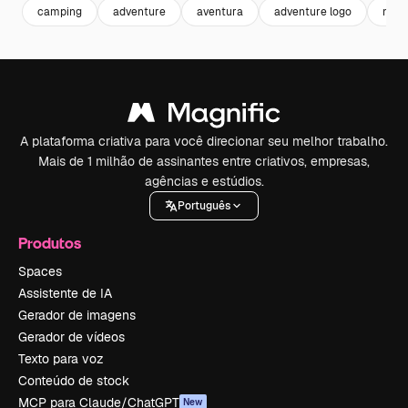
camping
adventure
aventura
adventure logo
moun
A plataforma criativa para você direcionar seu melhor trabalho.
Mais de 1 milhão de assinantes entre criativos, empresas,
agências e estúdios.
Português
Produtos
Spaces
Assistente de IA
Gerador de imagens
Gerador de vídeos
Texto para voz
Conteúdo de stock
MCP para Claude/ChatGPT
New