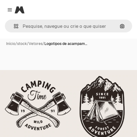
Magnific
Close menu
Pesqui
Início
/
stock
/
Vetores
/
Logotipos de acampam…