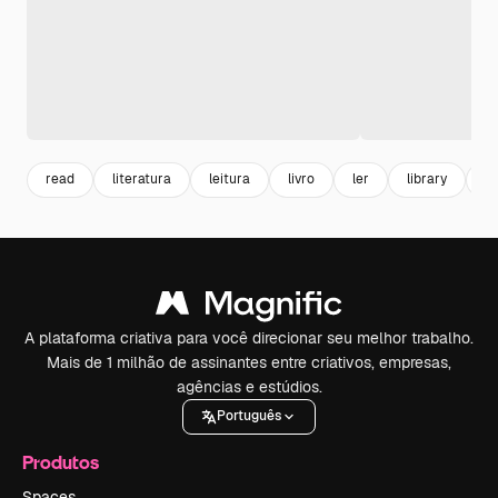
read
literatura
leitura
livro
ler
library
bi
A plataforma criativa para você direcionar seu melhor trabalho.
Mais de 1 milhão de assinantes entre criativos, empresas,
agências e estúdios.
Português
Produtos
Spaces