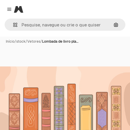
Magnific
Close menu
Pesqui
Início
/
stock
/
Vetores
/
Lombada de livro pla…