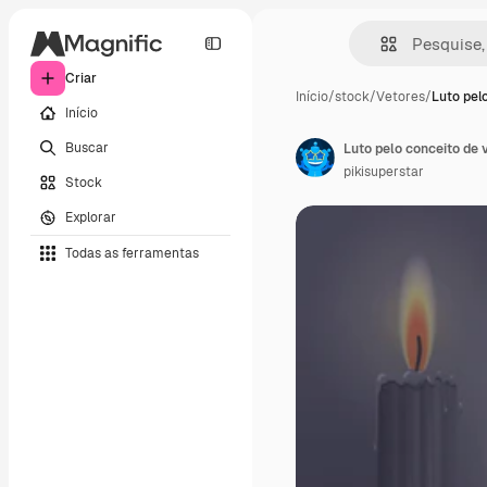
Criar
Início
/
stock
/
Vetores
/
Luto pel
Início
Buscar
Luto pelo conceito de 
pikisuperstar
Stock
Explorar
Todas as ferramentas