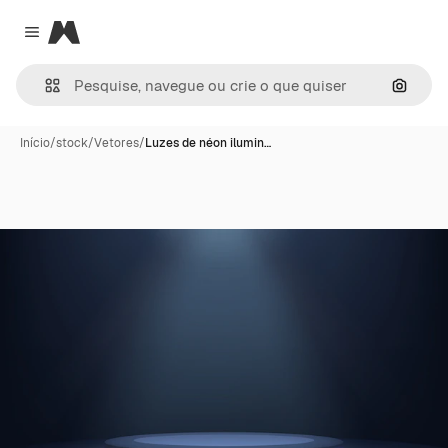
Magnific
Close menu
Pesqui
Início
/
stock
/
Vetores
/
Luzes de néon ilumin…