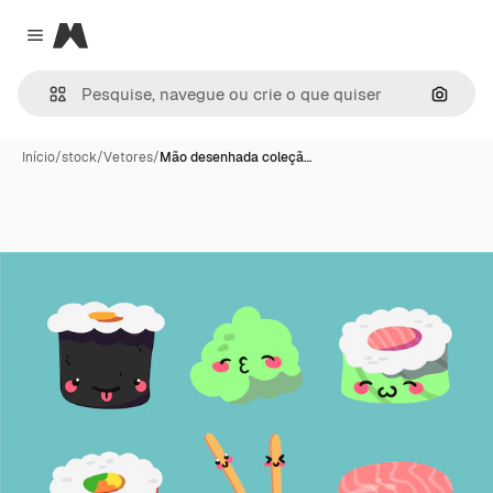
Magnific
Close menu
Pesqui
Início
/
stock
/
Vetores
/
Mão desenhada coleçã…