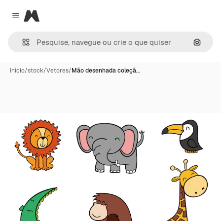
Magnific
Close menu
Pesqui
Início
/
stock
/
Vetores
/
Mão desenhada coleçã…