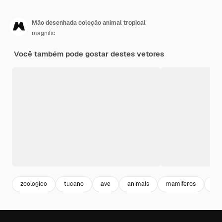
Mão desenhada coleção animal tropical
magnific
Você também pode gostar destes vetores
zoologico
tucano
ave
animals
mamiferos
col