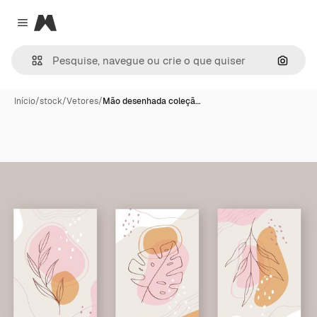
Magnific
Close menu
Pesqui
Início
/
stock
/
Vetores
/
Mão desenhada coleçã…