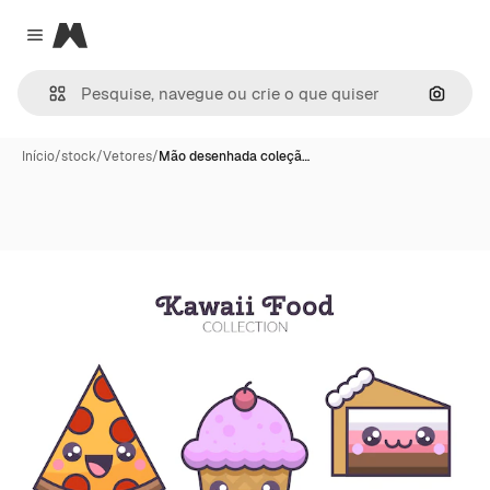
Magnific
Close menu
Pesqui
Início
/
stock
/
Vetores
/
Mão desenhada coleçã…