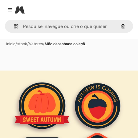
Magnific
Close menu
Pesqui
Início
/
stock
/
Vetores
/
Mão desenhada coleçã…