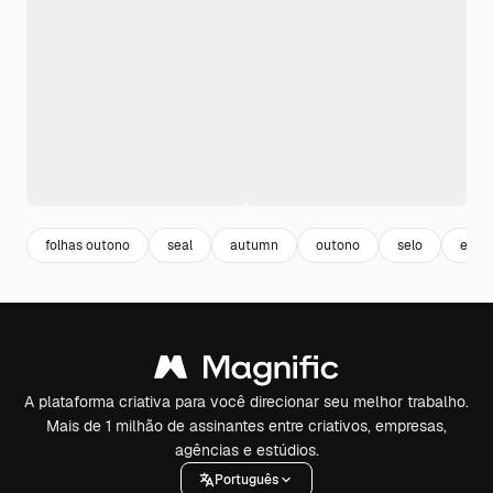
folhas outono
seal
autumn
outono
selo
emb
A plataforma criativa para você direcionar seu melhor trabalho.
Mais de 1 milhão de assinantes entre criativos, empresas,
agências e estúdios.
Português