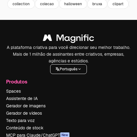
collection
colecao
halloween
bruxa
clipart
p
A plataforma criativa para você direcionar seu melhor trabalho.
Mais de 1 milhão de assinantes entre criativos, empresas,
agências e estúdios.
Português
Produtos
Spaces
Assistente de IA
Gerador de imagens
Gerador de vídeos
Texto para voz
Conteúdo de stock
MCP para Claude/ChatGPT
New