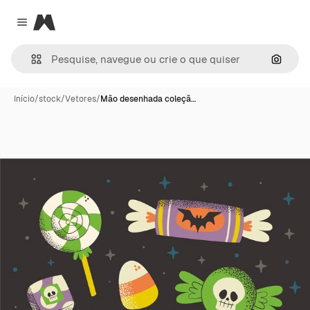
Magnific
Close menu
Pesqui
Início
/
stock
/
Vetores
/
Mão desenhada coleçã…