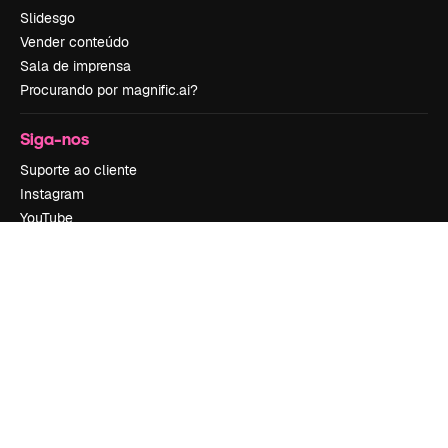
Slidesgo
Vender conteúdo
Sala de imprensa
Procurando por magnific.ai?
Siga-nos
Suporte ao cliente
Instagram
YouTube
LinkedIn
TikTok
Discord
X
Reddit
Copyright © 2010-
2026
Freepik Company S.L.U.
Todos os direitos
reservados
.