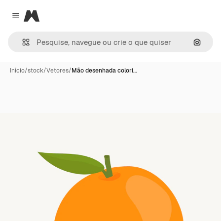
Magnific
Close menu
Pesqui
Início
/
stock
/
Vetores
/
Mão desenhada colori…