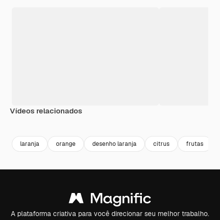
Vídeos relacionados
Premium
Premium
Premium
Premium
laranja
orange
desenho laranja
citrus
frutas
A plataforma criativa para você direcionar seu melhor trabalho.