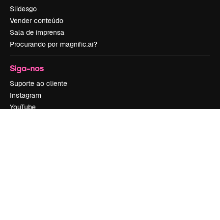
Slidesgo
Vender conteúdo
Sala de imprensa
Procurando por magnific.ai?
Siga-nos
Suporte ao cliente
Instagram
YouTube
LinkedIn
TikTok
Discord
X
Reddit
Copyright © 2010-
2026
Freepik Company S.L.U.
Todos os direitos
reservados
.