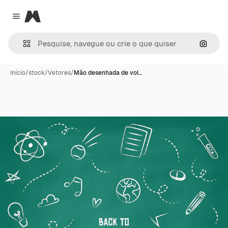
Magnific
Close menu
Pesqui
Início
/
stock
/
Vetores
/
Mão desenhada de vol…