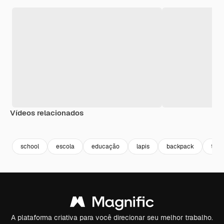
Vídeos relacionados
Premium
Premium
school
escola
educação
lapis
backpack
teac
A plataforma criativa para você direcionar seu melhor trabalho.