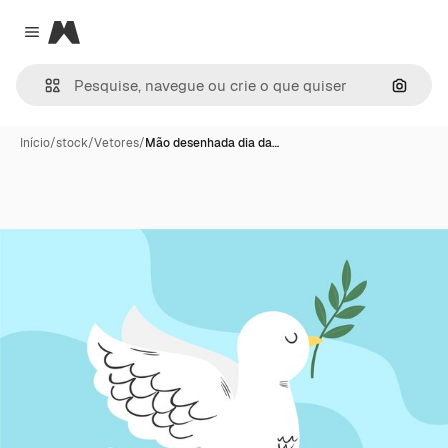
Magnific
Close menu
Pesqui
Início
/
stock
/
Vetores
/
Mão desenhada dia da…