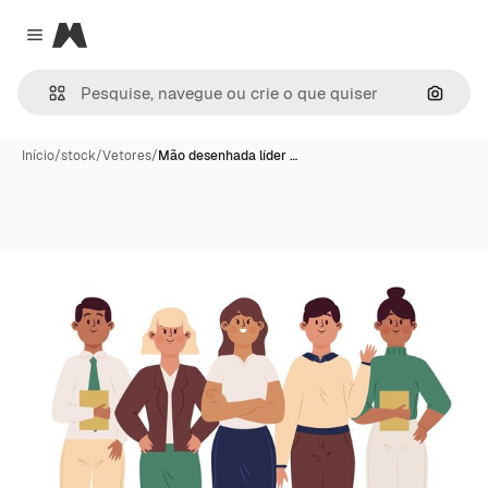
Magnific
Close menu
Pesqui
Início
/
stock
/
Vetores
/
Mão desenhada líder …