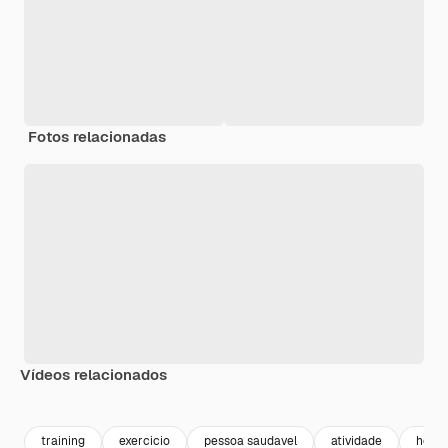
Fotos relacionadas
Vídeos relacionados
Premium
Premium
Gerado por 
training
exercicio
pessoa saudavel
atividade
healt