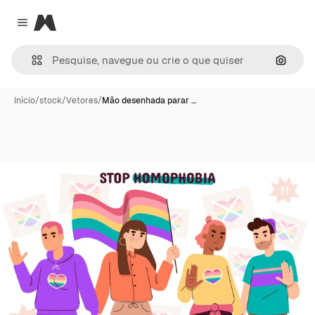
Magnific
Close menu
Pesqui
Início
/
stock
/
Vetores
/
Mão desenhada parar …