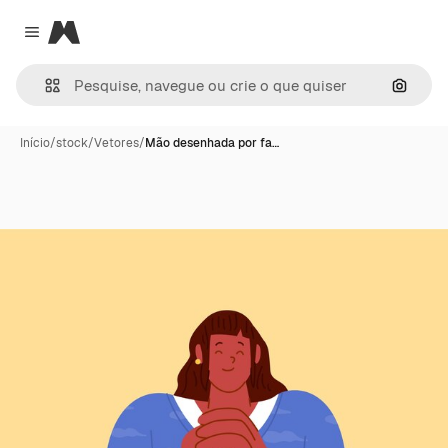
Magnific
Close menu
Pesqui
Início
/
stock
/
Vetores
/
Mão desenhada por fa…