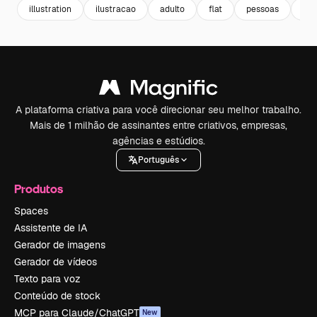
illustration
ilustracao
adulto
flat
pessoas
de 
A plataforma criativa para você direcionar seu melhor trabalho.
Mais de 1 milhão de assinantes entre criativos, empresas,
agências e estúdios.
Português
Produtos
Spaces
Assistente de IA
Gerador de imagens
Gerador de vídeos
Texto para voz
Conteúdo de stock
MCP para Claude/ChatGPT
New