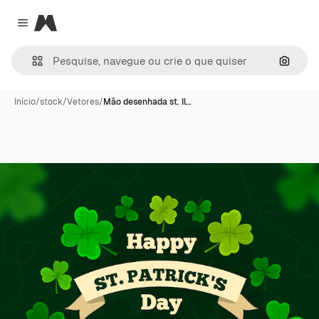
Magnific
Close menu
Pesqui
Início
/
stock
/
Vetores
/
Mão desenhada st. Il…