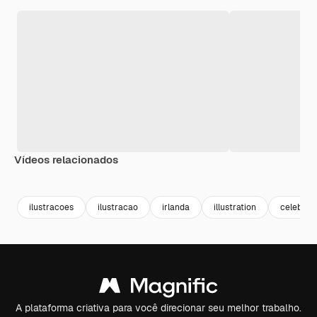
Vídeos relacionados
Premium
Premium
Premium
Premium
ilustracoes
ilustracao
irlanda
illustration
celebraç
A plataforma criativa para você direcionar seu melhor trabalho.