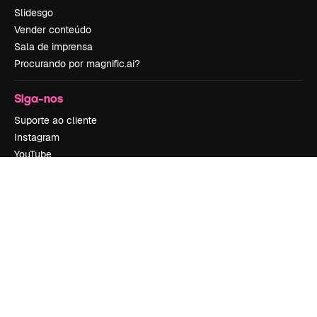
Slidesgo
Vender conteúdo
Sala de imprensa
Procurando por magnific.ai?
Siga-nos
Suporte ao cliente
Instagram
YouTube
LinkedIn
TikTok
Discord
X
Reddit
Copyright © 2010-
2026
Freepik Company S.L.U.
Todos os direitos
reservados
.