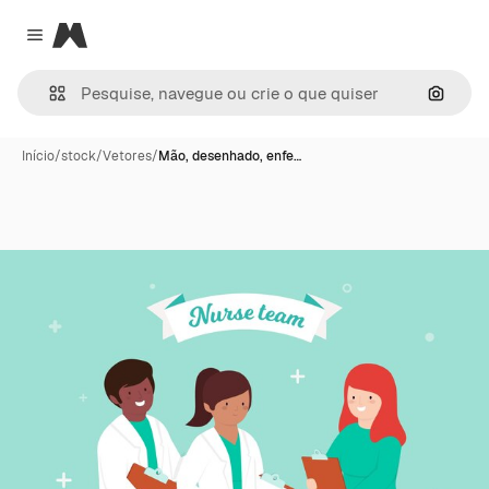
Magnific
Close menu
Pesqui
Início
/
stock
/
Vetores
/
Mão, desenhado, enfe…