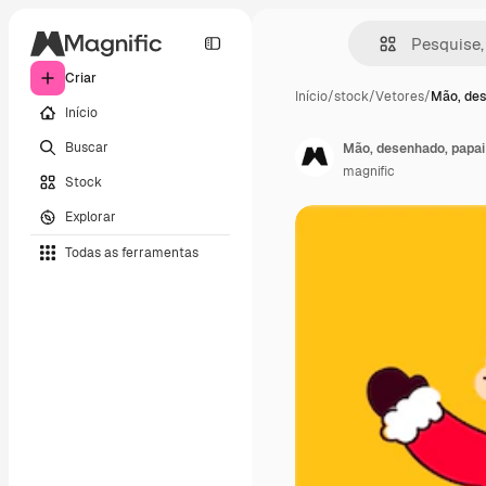
Criar
Início
/
stock
/
Vetores
/
Mão, de
Início
Buscar
Mão, desenhado, papai
magnific
Stock
Explorar
Todas as ferramentas