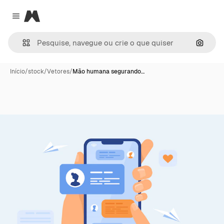
Magnific
Close menu
Pesqui
Início
/
stock
/
Vetores
/
Mão humana segurando…