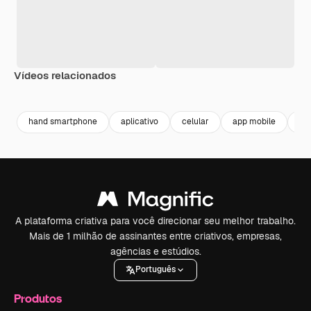
Vídeos relacionados
Premium
Premium
Gerado por IA
Premium
Premium
Gerado por 
hand smartphone
aplicativo
celular
app mobile
ch
A plataforma criativa para você direcionar seu melhor trabalho.
Mais de 1 milhão de assinantes entre criativos, empresas,
agências e estúdios.
Português
Produtos