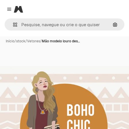
Magnific
Close menu
Pesqui
Início
/
stock
/
Vetores
/
Mão modelo louro des…