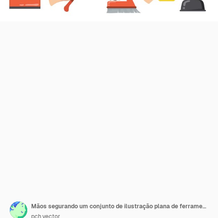
Mãos segurando um conjunto de ilustração plana de ferramentas de limpeza. Braços dos desenhos animados com vassoura, escova, colher, garrafa com limpador e coleção de ilustração vetorial isolado de pano. Manutenção doméstica e limpeza co
pch.vector