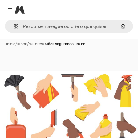
Magnific
Close menu
Pesqui
Início
/
stock
/
Vetores
/
Mãos segurando um co…