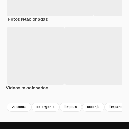
Fotos relacionadas
Vídeos relacionados
Premium
Premium
Gerado por IA
Premium
Premium
vassoura
detergente
limpeza
esponja
limpando