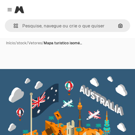
Magnific
Close menu
Pesqui
Início
/
stock
/
Vetores
/
Mapa turístico isomé…