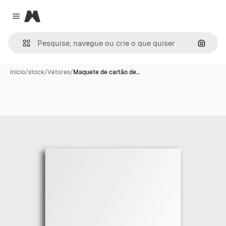
Magnific
Close menu
Pesqui
Início
/
stock
/
Vetores
/
Maquete de cartão de…