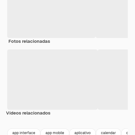
Fotos relacionadas
Vídeos relacionados
Premium
Premium
app interface
app mobile
aplicativo
calendar
data