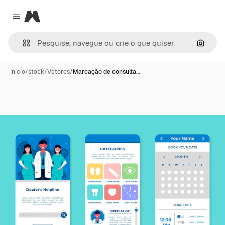
Magnific
Close menu
Pesqui
Início
/
stock
/
Vetores
/
Marcação de consulta…